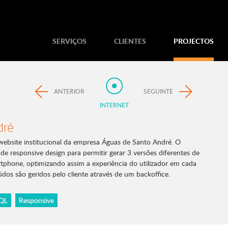
SERVIÇOS
CLIENTES
PROJECTOS
ANTERIOR
SEGUINTE
INTERNET
dré
ebsite institucional da empresa Águas de Santo André. O
de responsive design para permitir gerar 3 versões diferentes de
rtphone, optimizando assim a experiência do utilizador em cada
údos são geridos pelo cliente através de um backoffice.
QL
Responsive