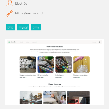
Electrão
https://electrao.pt/
php
mysql
cms