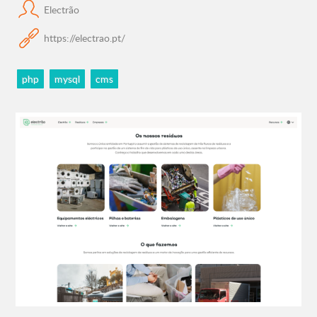
Electrão
https://electrao.pt/
php
mysql
cms