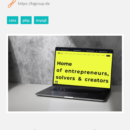
https://kigroup.de
cms
php
mysql