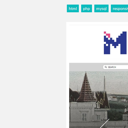
html
php
mysql
responsi