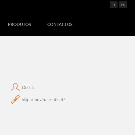
PT
EN
PRODUTOS
CONTACTOS
ESHTE
http://muvitur.eshte.pt/